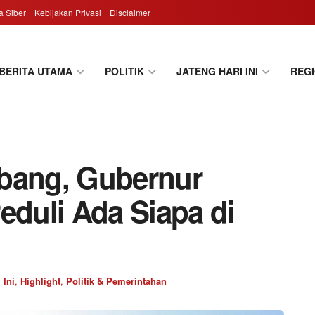
 Siber
Kebijakan Privasi
Disclaimer
BERITA UTAMA
POLITIK
JATENG HARI INI
REG
mbang, Gubernur
eduli Ada Siapa di
 Ini
,
Highlight
,
Politik & Pemerintahan