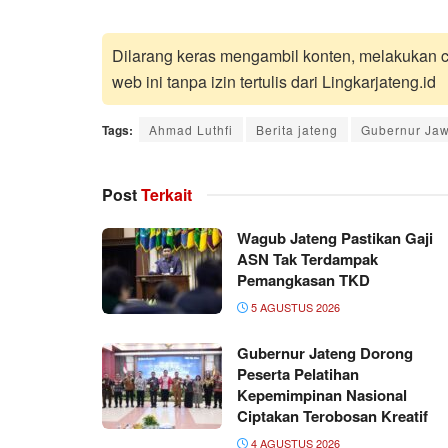
Dilarang keras mengambil konten, melakukan cr
web ini tanpa izin tertulis dari Lingkarjateng.id
Tags:
Ahmad Luthfi
Berita jateng
Gubernur Ja
Post
Terkait
Wagub Jateng Pastikan Gaji
ASN Tak Terdampak
Pemangkasan TKD
5 AGUSTUS 2026
Gubernur Jateng Dorong
Peserta Pelatihan
Kepemimpinan Nasional
Ciptakan Terobosan Kreatif
4 AGUSTUS 2026