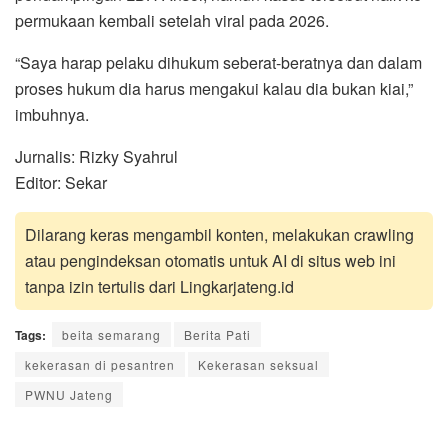
permukaan kembali setelah viral pada 2026.
“Saya harap pelaku dihukum seberat-beratnya dan dalam
proses hukum dia harus mengakui kalau dia bukan kiai,”
imbuhnya.
Jurnalis: Rizky Syahrul
Editor: Sekar
Dilarang keras mengambil konten, melakukan crawling
atau pengindeksan otomatis untuk AI di situs web ini
tanpa izin tertulis dari Lingkarjateng.id
Tags:
beita semarang
Berita Pati
kekerasan di pesantren
Kekerasan seksual
PWNU Jateng