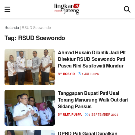
Beranda
|
RSUD Soewondo
Tag:
RSUD Soewondo
Ahmad Husain Dilantik Jadi Plt
Direktur RSUD Soewondo Pati
Pasca Rini Susilowati Mundur
BY
ROSYID
1 JULI 2026
Tanggapan Bupati Pati Usai
Torang Manurung Walk Out dari
Sidang Pansus
BY
ULFA PUSPA
6 SEPTEMBER 2025
DPRD Pati Gagal Dapatkan