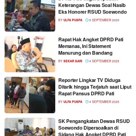
Keterangan Dewas Soal Nasib
Eks Honorer RSUD Soewondo
BY
ULFA PUSPA
5 SEPTEMBER 2025
Rapat Hak Angket DPRD Pati
Memanas, Ini Statement
Manurung dan Bandang
BY
SEKAR SARI
4 SEPTEMBER 2025
Reporter Lingkar TV Diduga
Ditarik hingga Terjatuh saat Liput
Rapat Pansus DPRD Pati
BY
ULFA PUSPA
4 SEPTEMBER 2025
SK Pengangkatan Dewas RSUD
Soewondo Dipersoalkan di
Sidang Hak Angket DPRD Pati