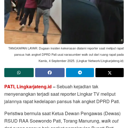
TANGKAPAN LAYAR: Dugaan insiden kekerasan dialami reporter saat meliput rapat
pansus hak angket DPRD Pati usai narasumber walk out dari ruang rapat pada
Kamis, 4 September 2025. (Lingkar Network/Lingkarjateng.id)
PATI, Lingkarjateng.id
–
Sebuah kejadian tak
menyenangkan terjadi saat reporter Lingkar TV meliput
jalannya rapat kedelapan pansus hak angket DPRD Pati.
Peristiwa bermula saat Ketua Dewan Pengawas (Dewas)
RSUD RAA Soewondo Pati, Torang Manurung,
walk out