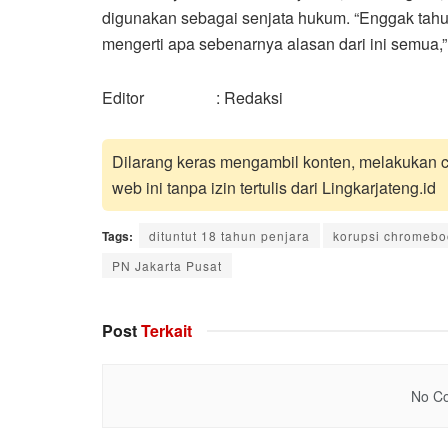
digunakan sebagai senjata hukum. “Enggak tahu
mengerti apa sebenarnya alasan dari ini semua,” 
Editor : Redaksi
Dilarang keras mengambil konten, melakukan cr
web ini tanpa izin tertulis dari Lingkarjateng.id
Tags:
dituntut 18 tahun penjara
korupsi chromebo
PN Jakarta Pusat
Post
Terkait
No Co