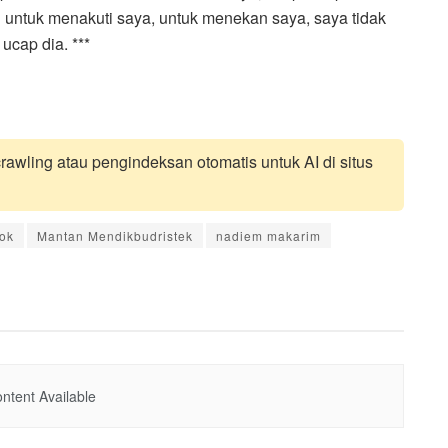
 untuk menakuti saya, untuk menekan saya, saya tidak
ucap dia. ***
awling atau pengindeksan otomatis untuk AI di situs
ok
Mantan Mendikbudristek
nadiem makarim
ntent Available