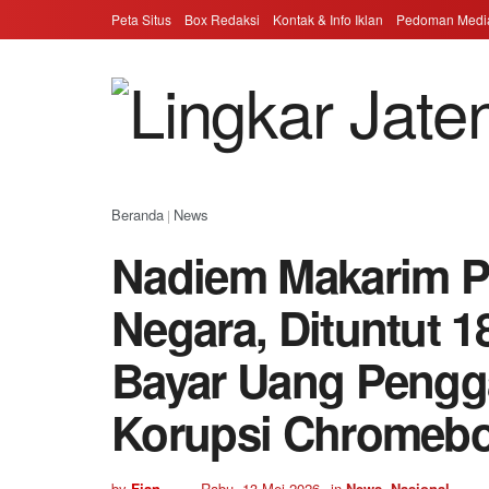
Peta Situs
Box Redaksi
Kontak & Info Iklan
Pedoman Media
Beranda
News
|
Nadiem Makarim Pa
Negara, Dituntut 1
Bayar Uang Pengga
Korupsi Chromeb
by
Fian
Rabu, 13-Mei-2026
in
News
,
Nasional