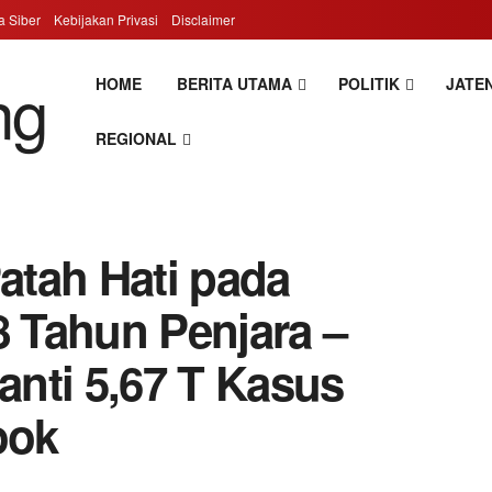
 Siber
Kebijakan Privasi
Disclaimer
HOME
BERITA UTAMA
POLITIK
JATEN
REGIONAL
tah Hati pada
8 Tahun Penjara –
nti 5,67 T Kasus
ook