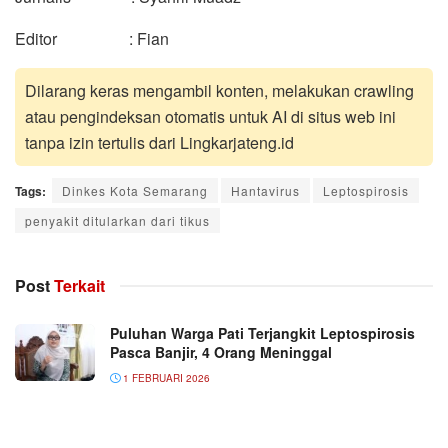
Editor : Fian
Dilarang keras mengambil konten, melakukan crawling
atau pengindeksan otomatis untuk AI di situs web ini
tanpa izin tertulis dari Lingkarjateng.id
Tags:
Dinkes Kota Semarang
Hantavirus
Leptospirosis
penyakit ditularkan dari tikus
Post
Terkait
Puluhan Warga Pati Terjangkit Leptospirosis
Pasca Banjir, 4 Orang Meninggal
1 FEBRUARI 2026