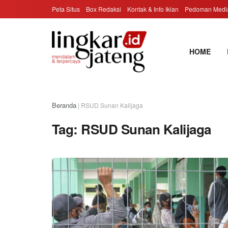
Peta Situs
Box Redaksi
Kontak & Info Iklan
Pedoman Media
HOME
Beranda
|
RSUD Sunan Kalijaga
Tag:
RSUD Sunan Kalijaga