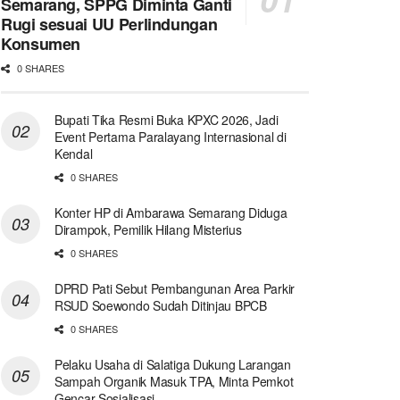
Semarang, SPPG Diminta Ganti
Rugi sesuai UU Perlindungan
Konsumen
0 SHARES
Bupati Tika Resmi Buka KPXC 2026, Jadi
Event Pertama Paralayang Internasional di
Kendal
0 SHARES
Konter HP di Ambarawa Semarang Diduga
Dirampok, Pemilik Hilang Misterius
0 SHARES
DPRD Pati Sebut Pembangunan Area Parkir
RSUD Soewondo Sudah Ditinjau BPCB
0 SHARES
Pelaku Usaha di Salatiga Dukung Larangan
Sampah Organik Masuk TPA, Minta Pemkot
Gencar Sosialisasi