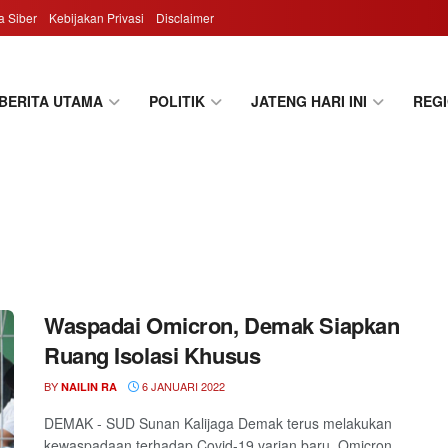
 Siber
Kebijakan Privasi
Disclaimer
BERITA UTAMA
POLITIK
JATENG HARI INI
REG
Waspadai Omicron, Demak Siapkan
Ruang Isolasi Khusus
BY
6 JANUARI 2022
NAILIN RA
DEMAK - SUD Sunan Kalijaga Demak terus melakukan
kewaspadaan terhadap Covid-19 varian baru, Omicron.