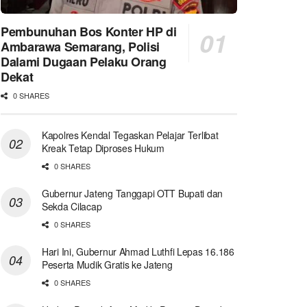
Pembunuhan Bos Konter HP di
Ambarawa Semarang, Polisi
Dalami Dugaan Pelaku Orang
Dekat
0 SHARES
Kapolres Kendal Tegaskan Pelajar Terlibat
Kreak Tetap Diproses Hukum
0 SHARES
Gubernur Jateng Tanggapi OTT Bupati dan
Sekda Cilacap
0 SHARES
Hari Ini, Gubernur Ahmad Luthfi Lepas 16.186
Peserta Mudik Gratis ke Jateng
0 SHARES