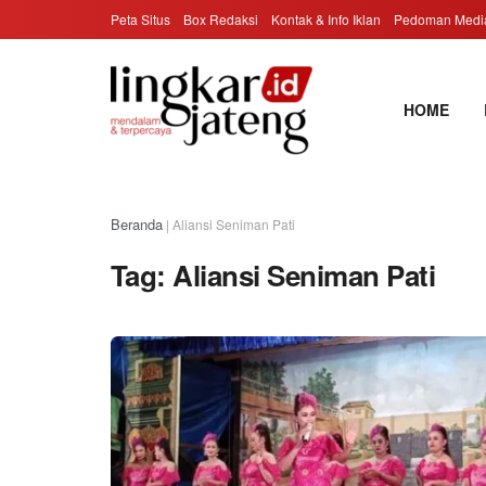
Peta Situs
Box Redaksi
Kontak & Info Iklan
Pedoman Media
HOME
Beranda
|
Aliansi Seniman Pati
Tag:
Aliansi Seniman Pati