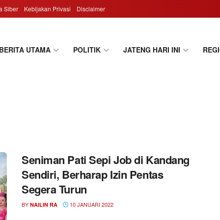
 Siber
Kebijakan Privasi
Disclaimer
BERITA UTAMA
POLITIK
JATENG HARI INI
REG
Seniman Pati Sepi Job di Kandang
Sendiri, Berharap Izin Pentas
Segera Turun
BY
10 JANUARI 2022
NAILIN RA