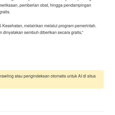
emeriksaan, pemberian obat, hingga pendampingan
ratis.
 Kesehatan, melainkan melalui program pemerintah.
n dinyatakan sembuh diberikan secara gratis,”
awling atau pengindeksan otomatis untuk AI di situs