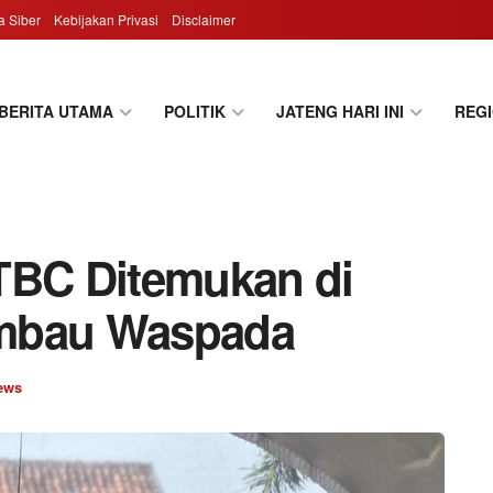
 Siber
Kebijakan Privasi
Disclaimer
BERITA UTAMA
POLITIK
JATENG HARI INI
REG
TBC Ditemukan di
imbau Waspada
ews