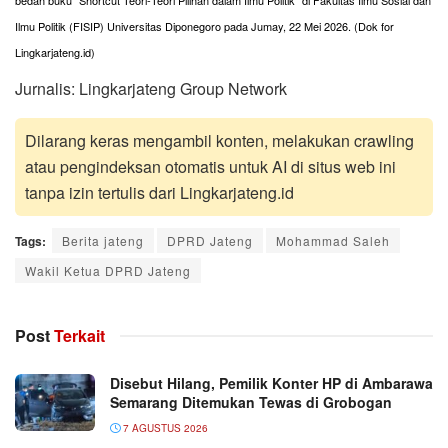
bedah buku “Shortcut Teori‑Teori Pilihan dalam Ilmu Politik” di Fakultas Ilmu Sosial dan
Ilmu Politik (FISIP) Universitas Diponegoro pada Jumay, 22 Mei 2026. (Dok for
Lingkarjateng.id)
Jurnalis: Lingkarjateng Group Network
Dilarang keras mengambil konten, melakukan crawling
atau pengindeksan otomatis untuk AI di situs web ini
tanpa izin tertulis dari Lingkarjateng.id
Tags:
Berita jateng
DPRD Jateng
Mohammad Saleh
Wakil Ketua DPRD Jateng
Post
Terkait
Disebut Hilang, Pemilik Konter HP di Ambarawa
Semarang Ditemukan Tewas di Grobogan
7 AGUSTUS 2026