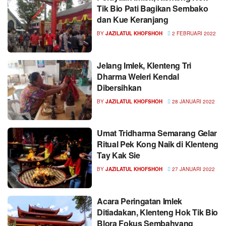
Tik Bio Pati Bagikan Sembako
dan Kue Keranjang
BY
JAZILATUL KHOFSHOH
2 FEBRUARI 2022
Jelang Imlek, Klenteng Tri
Dharma Weleri Kendal
Dibersihkan
BY
JAZILATUL KHOFSHOH
28 JANUARI 2022
Umat Tridharma Semarang Gelar
Ritual Pek Kong Naik di Klenteng
Tay Kak Sie
BY
JAZILATUL KHOFSHOH
27 JANUARI 2022
Acara Peringatan Imlek
Ditiadakan, Klenteng Hok Tik Bio
Blora Fokus Sembahyang