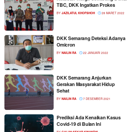
TBC, DKK Ingatkan Prokes
BY
JAZILATUL KHOFSHOH
28 MARET 2022
DKK Semarang Deteksi Adanya
Omicron
BY
NAILIN RA
22 JANUARI 2022
DKK Semarang Anjurkan
Gerakan Masyarakat Hidup
Sehat
BY
NAILIN RA
7 DESEMBER 2021
Prediksi Ada Kenaikan Kasus
Covid-19 di Bulan Ini
BY
GALUH SEKAR KINANTHI