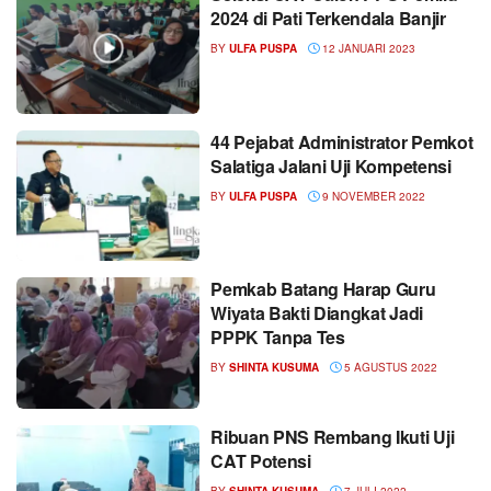
2024 di Pati Terkendala Banjir
BY
ULFA PUSPA
12 JANUARI 2023
44 Pejabat Administrator Pemkot
Salatiga Jalani Uji Kompetensi
BY
ULFA PUSPA
9 NOVEMBER 2022
Pemkab Batang Harap Guru
Wiyata Bakti Diangkat Jadi
PPPK Tanpa Tes
BY
SHINTA KUSUMA
5 AGUSTUS 2022
Ribuan PNS Rembang Ikuti Uji
CAT Potensi
BY
SHINTA KUSUMA
7 JULI 2022