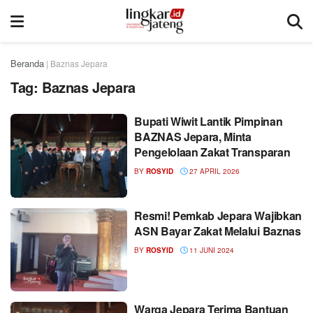
Beranda
|
Baznas Jepara
Tag:
Baznas Jepara
Bupati Wiwit Lantik Pimpinan
BAZNAS Jepara, Minta
Pengelolaan Zakat Transparan
BY
ROSYID
27 APRIL 2026
Resmi! Pemkab Jepara Wajibkan
ASN Bayar Zakat Melalui Baznas
BY
ROSYID
11 JUNI 2024
Warga Jepara Terima Bantuan