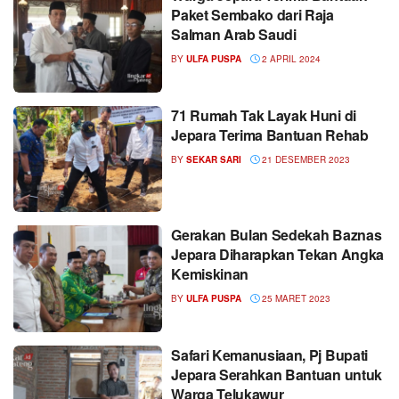
Paket Sembako dari Raja
Salman Arab Saudi
BY
ULFA PUSPA
2 APRIL 2024
71 Rumah Tak Layak Huni di
Jepara Terima Bantuan Rehab
BY
SEKAR SARI
21 DESEMBER 2023
Gerakan Bulan Sedekah Baznas
Jepara Diharapkan Tekan Angka
Kemiskinan
BY
ULFA PUSPA
25 MARET 2023
Safari Kemanusiaan, Pj Bupati
Jepara Serahkan Bantuan untuk
Warga Telukawur