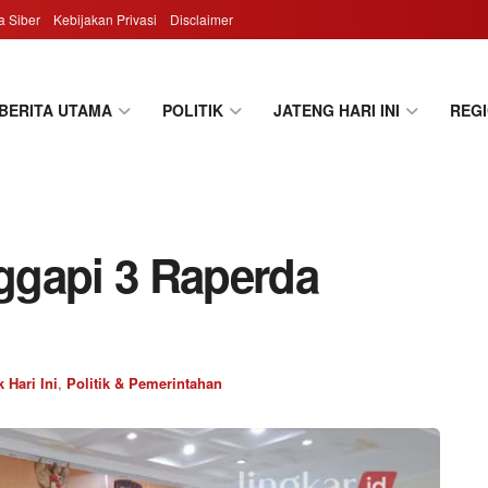
 Siber
Kebijakan Privasi
Disclaimer
BERITA UTAMA
POLITIK
JATENG HARI INI
REG
ggapi 3 Raperda
 Hari Ini
,
Politik & Pemerintahan