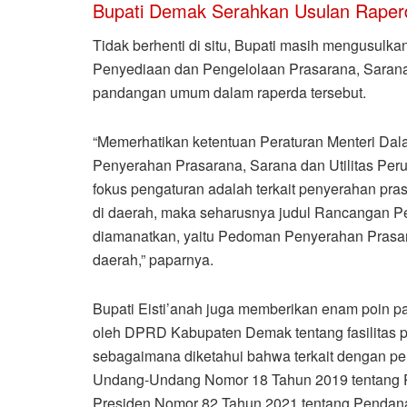
Bupati Demak Serahkan Usulan Rape
Tidak berhenti di situ, Bupati masih mengusul
Penyediaan dan Pengelolaan Prasarana, Sarana 
pandangan umum dalam raperda tersebut.
“Memerhatikan ketentuan Peraturan Menteri Da
Penyerahan Prasarana, Sarana dan Utilitas Pe
fokus pengaturan adalah terkait penyerahan pra
di daerah, maka seharusnya judul Rancangan 
diamanatkan, yaitu Pedoman Penyerahan Prasar
daerah,” paparnya.
Bupati Eisti’anah juga memberikan enam poin 
oleh DPRD Kabupaten Demak tentang fasilitas
sebagaimana diketahui bahwa terkait dengan pen
Undang-Undang Nomor 18 Tahun 2019 tentang Pes
Presiden Nomor 82 Tahun 2021 tentang Pendan