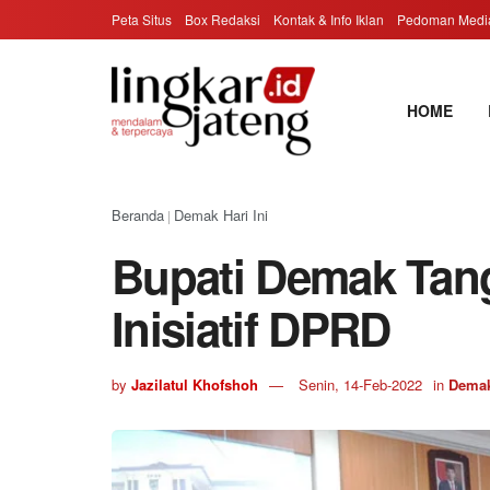
Peta Situs
Box Redaksi
Kontak & Info Iklan
Pedoman Media
HOME
Beranda
Demak Hari Ini
|
Bupati Demak Tan
Inisiatif DPRD
by
Jazilatul Khofshoh
Senin, 14-Feb-2022
in
Demak