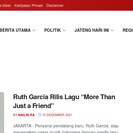
 Siber
Kebijakan Privasi
Disclaimer
BERITA UTAMA
POLITIK
JATENG HARI INI
REG
Ruth Garcia Rilis Lagu “More Than
Just a Friend”
BY
10 DESEMBER 2021
NAILIN RA
JAKARTA - Penyanyi pendatang baru, Ruth Garcia, siap
meramaikan pasar musik Indonesia dengan merilis lagu