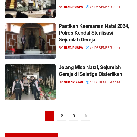
BY
ULFA PUSPA
25 DESEMBER 2024
Pastikan Keamanan Natal 2024,
Polres Kendal Sterilisasi
Sejumlah Gereja
BY
ULFA PUSPA
24 DESEMBER 2024
Jelang Misa Natal, Sejumlah
Gereja di Salatiga Disterilkan
BY
SEKAR SARI
24 DESEMBER 2024
1
2
3