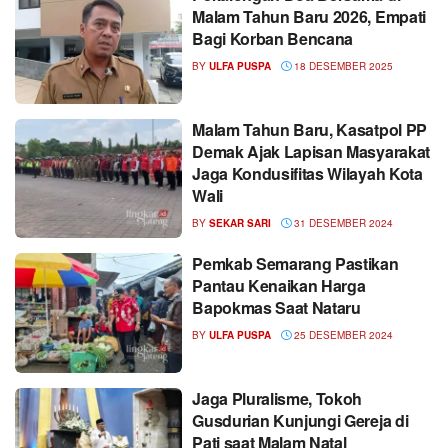
Malam Tahun Baru 2026, Empati
Bagi Korban Bencana
BY
ULFA PUSPA
18 DESEMBER 2025
Malam Tahun Baru, Kasatpol PP
Demak Ajak Lapisan Masyarakat
Jaga Kondusifitas Wilayah Kota
Wali
BY
SEKAR SARI
31 DESEMBER 2024
Pemkab Semarang Pastikan
Pantau Kenaikan Harga
Bapokmas Saat Nataru
BY
ULFA PUSPA
25 DESEMBER 2024
Jaga Pluralisme, Tokoh
Gusdurian Kunjungi Gereja di
Pati saat Malam Natal