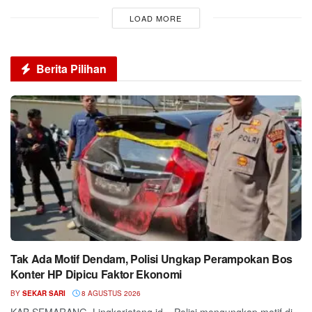
LOAD MORE
Berita Pilihan
Tak Ada Motif Dendam, Polisi Ungkap Perampokan Bos
Konter HP Dipicu Faktor Ekonomi
BY
SEKAR SARI
8 AGUSTUS 2026
KAB.SEMARANG, Lingkarjateng.id – Polisi mengungkap motif di