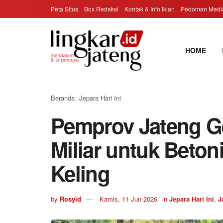
Peta Situs
Box Redaksi
Kontak & Info Iklan
Pedoman Media
HOME
Beranda
Jepara Hari Ini
|
Pemprov Jateng G
Miliar untuk Beton
Keling
by
Rosyid
Kamis, 11-Jun-2026
in
Jepara Hari Ini
,
J