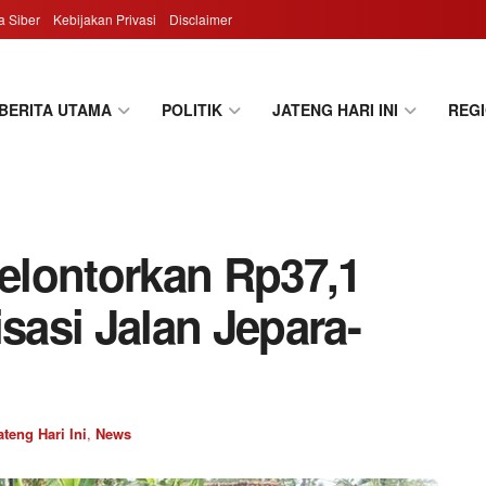
 Siber
Kebijakan Privasi
Disclaimer
BERITA UTAMA
POLITIK
JATENG HARI INI
REG
elontorkan Rp37,1
isasi Jalan Jepara-
ateng Hari Ini
,
News