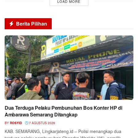
LOAD MORE
Berita Pilihan
Dua Terduga Pelaku Pembunuhan Bos Konter HP di
Ambarawa Semarang Ditangkap
BY
ROSYID
7 AGUSTUS 2026
KAB. SEMARANG, Lingkarjateng.id – Polisi menangkap dua
terduga pelaku pembunuhan Chandra Waskito (25), pemilik