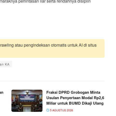
raknya perlintasan liar serta rendahnya disiplin
awling atau pengindeksan otomatis untuk AI di situs
san KA
an
Fraksi DPRD Grobogan Minta
Usulan Penyertaan Modal Rp2,6
Miliar untuk BUMD Dikaji Ulang
5 AGUSTUS 2026