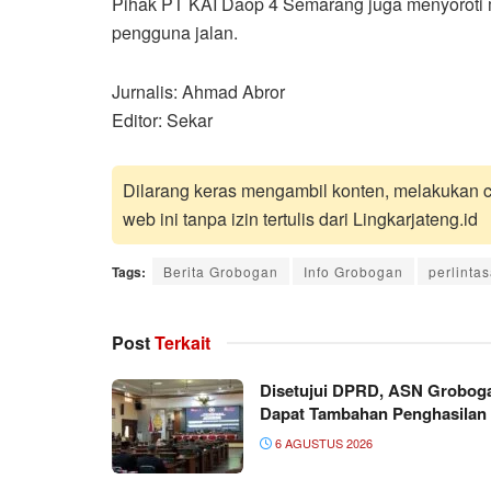
Pihak PT KAI Daop 4 Semarang juga menyoroti ma
pengguna jalan.
Jurnalis: Ahmad Abror
Editor: Sekar
Dilarang keras mengambil konten, melakukan cr
web ini tanpa izin tertulis dari Lingkarjateng.id
Tags:
Berita Grobogan
Info Grobogan
perlinta
Post
Terkait
Disetujui DPRD, ASN Grobog
Dapat Tambahan Penghasilan
6 AGUSTUS 2026