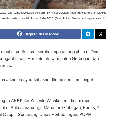
kukan olah tempat kejadian perkara (TKP) kecelakaan tragis antara Kereta Api Argo
rek dan sebuah mobil, Sabtu, 2 Mei 2026. (Dok. Polres Grobogan/Lingkarjateng.id)
Bagikan di Facebook
maut di perlintasan kereta tanpa palang pintu di Desa
engantar haji, Pemerintah Kabupaten Grobogan dan
erius.
bahayakan masyarakat akan ditutup demi mencegah
obogan AKBP Ike Yulianto Wicaksono dalam rapat
a api di Aula Jananuraga Mapolres Grobogan, Kamis, 7
 KAI Daop 4 Semarang, Dinas Perhubungan, PUPR,