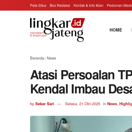
Peta Situs
Box Redaksi
Kontak & Info Iklan
Pedoman Media
HOME
Beranda
News
|
Atasi Persoalan T
Kendal Imbau Des
by
Sekar Sari
Selasa, 21-Okt-2025
in
News
,
Highli