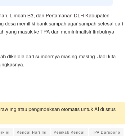
han, Limbah B3, dan Pertamanan DLH Kabupaten
g desa memiliki bank sampah agar sampah selesai dari
ah yang masuk ke TPA dan meminimalisir timbulnya
h dikelola dari sumbernya masing-masing. Jadi kita
ungkasnya.
awling atau pengindeksan otomatis untuk AI di situs
rkini
Kendal Hari Ini
Pemkab Kendal
TPA Darupono