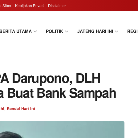
 Siber
Kebijakan Privasi
Disclaimer
BERITA UTAMA
POLITIK
JATENG HARI INI
REG
PA Darupono, DLH
a Buat Bank Sampah
ght
,
Kendal Hari Ini