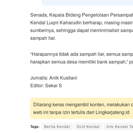
Senada, Kepala Bidang Pengelolaan Persampa
Kendal Luqni Kaharudin berharap, masing-masin
sumbernya, sehingga dapat meminimalisir samp
sampah liar.
“Harapannya tidak ada sampah liar, semua sampa
harapkan semua desa memiliki bank sampah,” p
Jurnalis: Anik Kustiani
Editor: Sekar S
Dilarang keras mengambil konten, melakukan cr
web ini tanpa izin tertulis dari Lingkarjateng.id
Tags:
Berita Kendal
DLH Kendal
Info Kendal Te