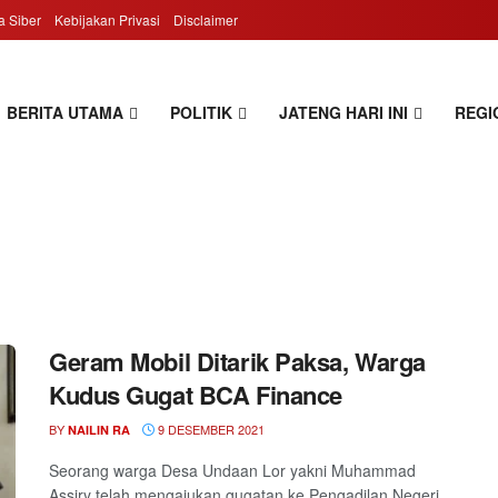
 Siber
Kebijakan Privasi
Disclaimer
BERITA UTAMA
POLITIK
JATENG HARI INI
REGI
Geram Mobil Ditarik Paksa, Warga
Kudus Gugat BCA Finance
BY
9 DESEMBER 2021
NAILIN RA
Seorang warga Desa Undaan Lor yakni Muhammad
Assiry telah mengajukan gugatan ke Pengadilan Negeri