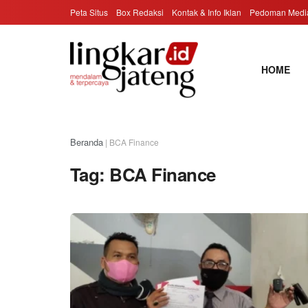
Peta Situs
Box Redaksi
Kontak & Info Iklan
Pedoman Media
HOME
Beranda
|
BCA Finance
Tag:
BCA Finance