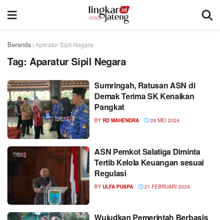
Beranda
|
Aparatur Sipil Negara
Tag:
Aparatur Sipil Negara
Sumringah, Ratusan ASN di
Demak Terima SK Kenaikan
Pangkat
BY
RD MAHENDRA
29 MEI 2024
ASN Pemkot Salatiga Diminta
Tertib Kelola Keuangan sesuai
Regulasi
BY
ULFA PUSPA
21 FEBRUARI 2024
Wujudkan Pemerintah Berbasis