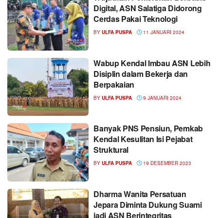
Digital, ASN Salatiga Didorong
Cerdas Pakai Teknologi
BY
ULFA PUSPA
11 JANUARI 2024
Wabup Kendal Imbau ASN Lebih
Disiplin dalam Bekerja dan
Berpakaian
BY
ULFA PUSPA
9 JANUARI 2024
Banyak PNS Pensiun, Pemkab
Kendal Kesulitan Isi Pejabat
Struktural
BY
ULFA PUSPA
19 DESEMBER 2023
Dharma Wanita Persatuan
Jepara Diminta Dukung Suami
jadi ASN Berintegritas