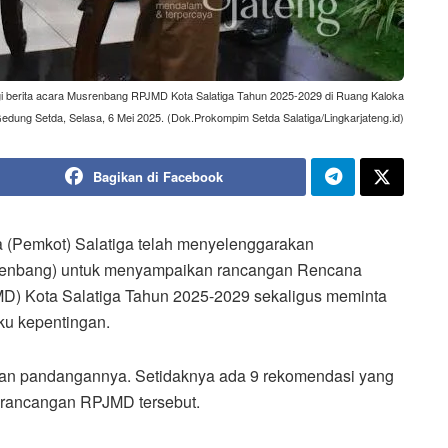
berita acara Musrenbang RPJMD Kota Salatiga Tahun 2025-2029 di Ruang Kaloka
edung Setda, Selasa, 6 Mei 2025. (Dok.Prokompim Setda Salatiga/Lingkarjateng.id)
Bagikan di Facebook
 (Pemkot) Salatiga telah menyelenggarakan
nbang) untuk menyampaikan rancangan Rencana
 Kota Salatiga Tahun 2025-2029 sekaligus meminta
ku kepentingan.
ikan pandangannya. Setidaknya ada 9 rekomendasi yang
t rancangan RPJMD tersebut.