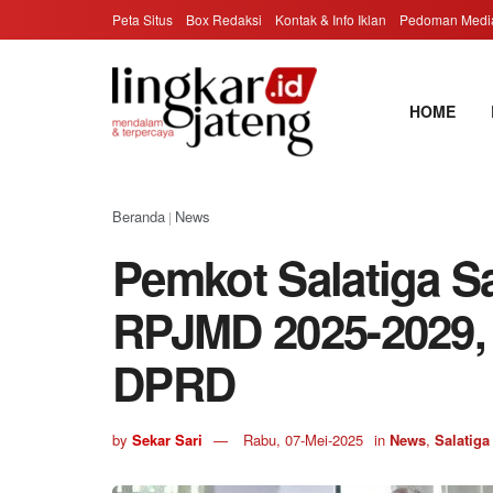
Peta Situs
Box Redaksi
Kontak & Info Iklan
Pedoman Media
HOME
Beranda
News
|
Pemkot Salatiga 
RPJMD 2025-2029,
DPRD
by
Sekar Sari
Rabu, 07-Mei-2025
in
News
,
Salatiga 