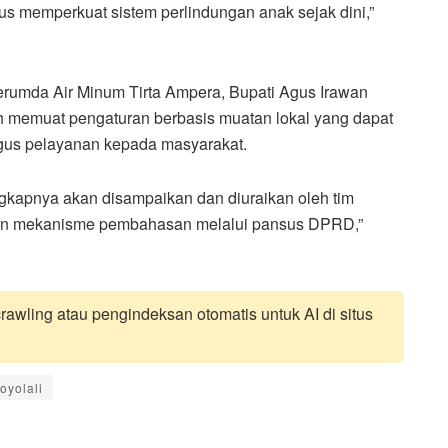
s memperkuat sistem perlindungan anak sejak dini,”
rumda Air Minum Tirta Ampera, Bupati Agus Irawan
h memuat pengaturan berbasis muatan lokal yang dapat
igus pelayanan kepada masyarakat.
lengkapnya akan disampaikan dan diuraikan oleh tim
an mekanisme pembahasan melalui pansus DPRD,”
awling atau pengindeksan otomatis untuk AI di situs
oyolali