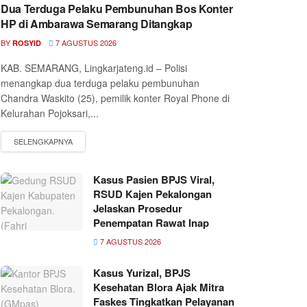
Dua Terduga Pelaku Pembunuhan Bos Konter
HP di Ambarawa Semarang Ditangkap
BY
7 AGUSTUS 2026
ROSYID
KAB. SEMARANG, Lingkarjateng.id – Polisi
menangkap dua terduga pelaku pembunuhan
Chandra Waskito (25), pemilik konter Royal Phone di
Kelurahan Pojoksari,...
Kasus Pasien BPJS Viral,
RSUD Kajen Pekalongan
Jelaskan Prosedur
Penempatan Rawat Inap
7 AGUSTUS 2026
Kasus Yurizal, BPJS
Kesehatan Blora Ajak Mitra
Faskes Tingkatkan Pelayanan