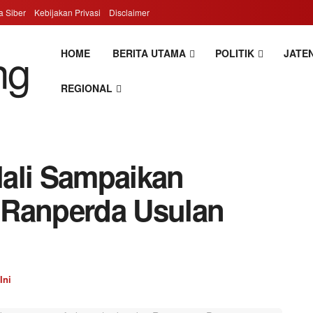
 Siber
Kebijakan Privasi
Disclaimer
HOME
BERITA UTAMA
POLITIK
JATEN
REGIONAL
ali Sampaikan
 Ranperda Usulan
Ini