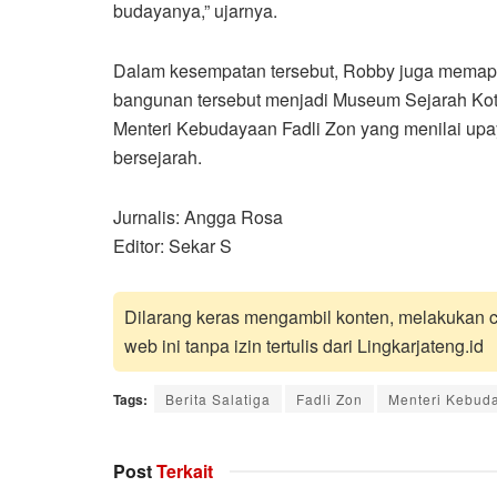
budayanya,” ujarnya.
Dalam kesempatan tersebut, Robby juga memap
bangunan tersebut menjadi Museum Sejarah Kota
Menteri Kebudayaan Fadli Zon yang menilai upa
bersejarah.
Jurnalis: Angga Rosa
Editor: Sekar S
Dilarang keras mengambil konten, melakukan cr
web ini tanpa izin tertulis dari Lingkarjateng.id
Tags:
Berita Salatiga
Fadli Zon
Menteri Kebud
Post
Terkait