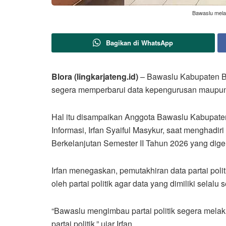
Bawaslu melak
Bagikan di WhatsApp
Blora (lingkarjateng.id)
– Bawaslu Kabupaten Bl
segera memperbarui data kepengurusan maupun 
Hal itu disampaikan Anggota Bawaslu Kabupate
Informasi, Irfan Syaiful Masykur, saat menghadir
Berkelanjutan Semester II Tahun 2026 yang dige
Irfan menegaskan, pemutakhiran data partai poli
oleh partai politik agar data yang dimiliki selalu 
“Bawaslu mengimbau partai politik segera melak
partai politik,” ujar Irfan.