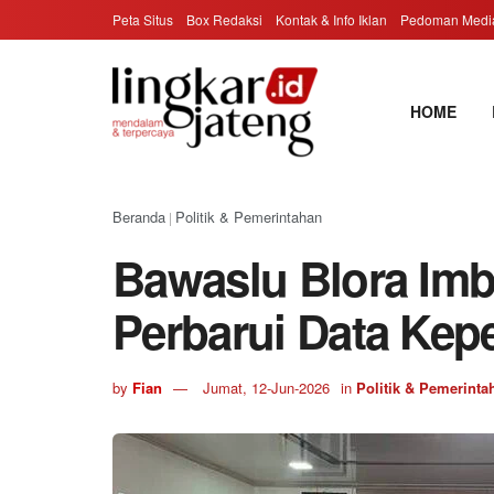
Peta Situs
Box Redaksi
Kontak & Info Iklan
Pedoman Media
HOME
Beranda
Politik & Pemerintahan
|
Bawaslu Blora Imba
Perbarui Data Ke
by
Fian
Jumat, 12-Jun-2026
in
Politik & Pemerinta