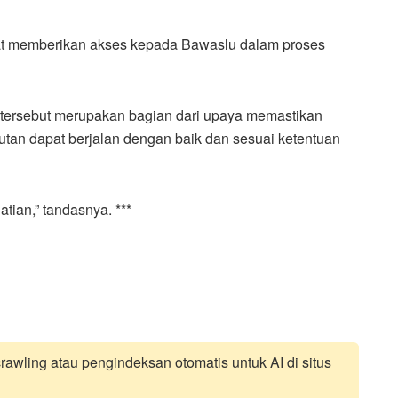
at memberikan akses kepada Bawaslu dalam proses
 tersebut merupakan bagian dari upaya memastikan
njutan dapat berjalan dengan baik dan sesuai ketentuan
tian,” tandasnya. ***
awling atau pengindeksan otomatis untuk AI di situs