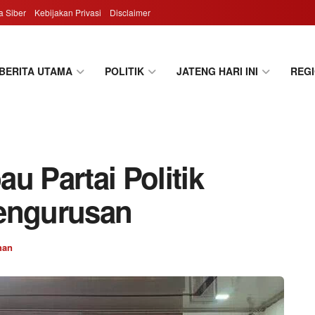
 Siber
Kebijakan Privasi
Disclaimer
BERITA UTAMA
POLITIK
JATENG HARI INI
REG
u Partai Politik
pengurusan
han