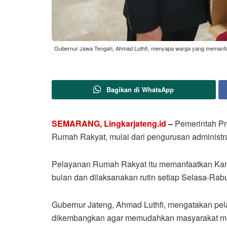
Gubernur Jawa Tengah, Ahmad Luthfi, menyapa warga yang memanfaa
Bagikan di WhatsApp
SEMARANG, Lingkarjateng.id
–
Pemerintah Pr
Rumah Rakyat, mulai dari pengurusan administ
Pelayanan Rumah Rakyat itu memanfaatkan Kantor
bulan dan dilaksanakan rutin setiap Selasa-Rab
Gubernur Jateng, Ahmad Luthfi, mengatakan pel
dikembangkan agar memudahkan masyarakat me