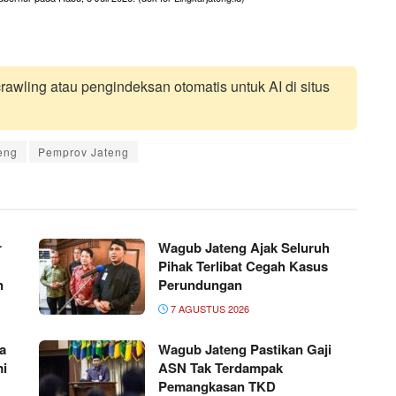
awling atau pengindeksan otomatis untuk AI di situs
eng
Pemprov Jateng
r
Wagub Jateng Ajak Seluruh
Pihak Terlibat Cegah Kasus
n
Perundungan
7 AGUSTUS 2026
a
Wagub Jateng Pastikan Gaji
mi
ASN Tak Terdampak
Pemangkasan TKD