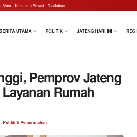
 Siber
Kebijakan Privasi
Disclaimer
BERITA UTAMA
POLITIK
JATENG HARI INI
REG
nggi, Pemprov Jateng
 Layanan Rumah
i
,
Politik & Pemerintahan