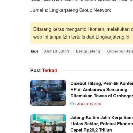
Jurnalis: Lingkarjateng Group Network
Dilarang keras mengambil konten, melakukan cr
web ini tanpa izin tertulis dari Lingkarjateng.id
Tags:
Ahmad Luthfi
Berita jateng
Gubernur Jat
Post
Terkait
Disebut Hilang, Pemilik Konte
HP di Ambarawa Semarang
Ditemukan Tewas di Groboga
7 AGUSTUS 2026
Jateng-Kaltim Jalin Kerja Sam
Lintas Sektor, Potensi Ekono
Capai Rp20,2 Triliun