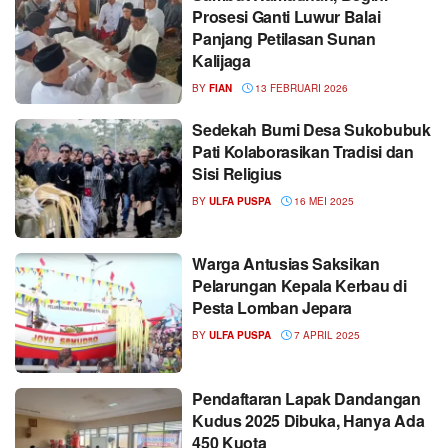
Prosesi Ganti Luwur Balai
Panjang Petilasan Sunan
Kalijaga
BY
FIAN
13 FEBRUARI 2026
Sedekah Bumi Desa Sukobubuk
Pati Kolaborasikan Tradisi dan
Sisi Religius
BY
ULFA PUSPA
16 MEI 2025
Warga Antusias Saksikan
Pelarungan Kepala Kerbau di
Pesta Lomban Jepara
BY
ULFA PUSPA
7 APRIL 2025
Pendaftaran Lapak Dandangan
Kudus 2025 Dibuka, Hanya Ada
450 Kuota