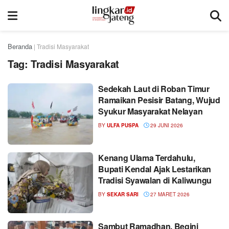
Beranda
|
Tradisi Masyarakat
Tag:
Tradisi Masyarakat
Sedekah Laut di Roban Timur
Ramaikan Pesisir Batang, Wujud
Syukur Masyarakat Nelayan
BY
ULFA PUSPA
29 JUNI 2026
Kenang Ulama Terdahulu,
Bupati Kendal Ajak Lestarikan
Tradisi Syawalan di Kaliwungu
BY
SEKAR SARI
27 MARET 2026
Sambut Ramadhan, Begini