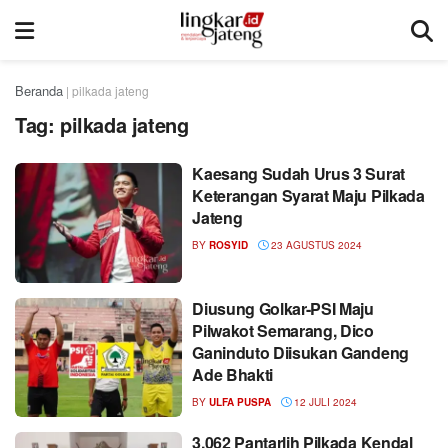
Beranda
|
pilkada jateng
Tag:
pilkada jateng
Kaesang Sudah Urus 3 Surat
Keterangan Syarat Maju Pilkada
Jateng
BY
ROSYID
23 AGUSTUS 2024
Diusung Golkar-PSI Maju
Pilwakot Semarang, Dico
Ganinduto Diisukan Gandeng
Ade Bhakti
BY
ULFA PUSPA
12 JULI 2024
3.062 Pantarlih Pilkada Kendal