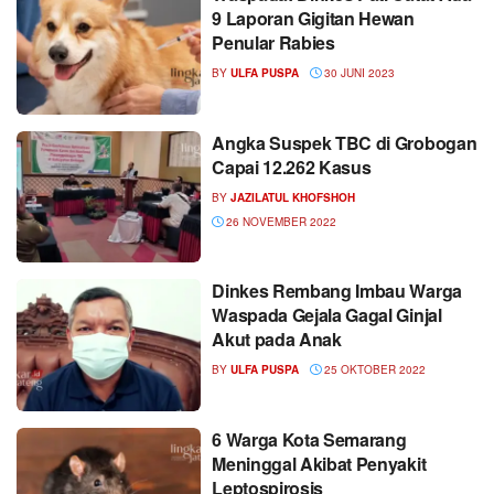
9 Laporan Gigitan Hewan
Penular Rabies
BY
ULFA PUSPA
30 JUNI 2023
Angka Suspek TBC di Grobogan
Capai 12.262 Kasus
BY
JAZILATUL KHOFSHOH
26 NOVEMBER 2022
Dinkes Rembang Imbau Warga
Waspada Gejala Gagal Ginjal
Akut pada Anak
BY
ULFA PUSPA
25 OKTOBER 2022
6 Warga Kota Semarang
Meninggal Akibat Penyakit
Leptospirosis