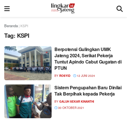
Beranda
|
KSPI
Tag:
KSPI
Berpotensi Gulingkan UMK
Jateng 2024, Serikat Pekerja
Tuntut Apindo Cabut Gugatan di
PTUN
BY
ROSYID
12 JUNI 2024
Sistem Pengupahan Baru Dinilai
Tak Berpihak kepada Pekerja
BY
GALUH SEKAR KINANTHI
30 OKTOBER 2021