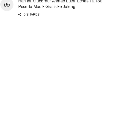
Hari Ini, Gubernur Ahmad Luthfi Lepas 16.186
Peserta Mudik Gratis ke Jateng
0 SHARES