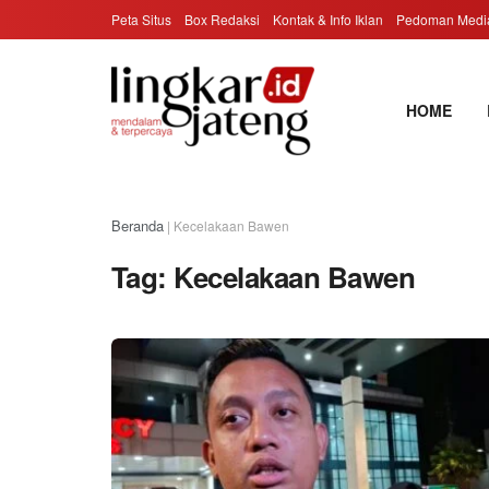
Peta Situs
Box Redaksi
Kontak & Info Iklan
Pedoman Media
HOME
Beranda
|
Kecelakaan Bawen
Tag:
Kecelakaan Bawen