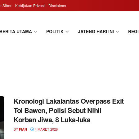
 Siber
Kebijakan Privasi
Disclaimer
BERITA UTAMA
POLITIK
JATENG HARI INI
REG
Kronologi Lakalantas Overpass Exit
Tol Bawen, Polisi Sebut Nihil
Korban Jiwa, 8 Luka-luka
BY
4 MARET 2026
FIAN