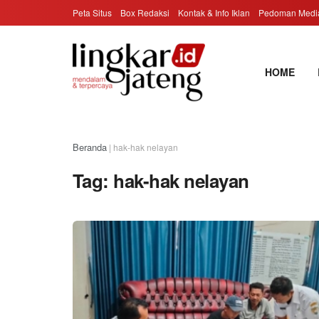
Peta Situs
Box Redaksi
Kontak & Info Iklan
Pedoman Media
HOME
Beranda
|
hak-hak nelayan
Tag:
hak-hak nelayan