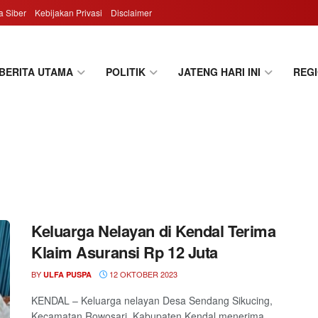
 Siber
Kebijakan Privasi
Disclaimer
BERITA UTAMA
POLITIK
JATENG HARI INI
REG
Keluarga Nelayan di Kendal Terima
Klaim Asuransi Rp 12 Juta
BY
12 OKTOBER 2023
ULFA PUSPA
KENDAL – Keluarga nelayan Desa Sendang Sikucing,
Kecamatan Rowosari, Kabupaten Kendal menerima