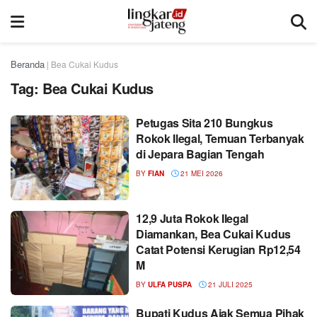
Beranda
|
Bea Cukai Kudus
Tag:
Bea Cukai Kudus
Petugas Sita 210 Bungkus
Rokok Ilegal, Temuan Terbanyak
di Jepara Bagian Tengah
BY
FIAN
21 MEI 2026
12,9 Juta Rokok Ilegal
Diamankan, Bea Cukai Kudus
Catat Potensi Kerugian Rp12,54
M
BY
ULFA PUSPA
21 JULI 2025
Bupati Kudus Ajak Semua Pihak