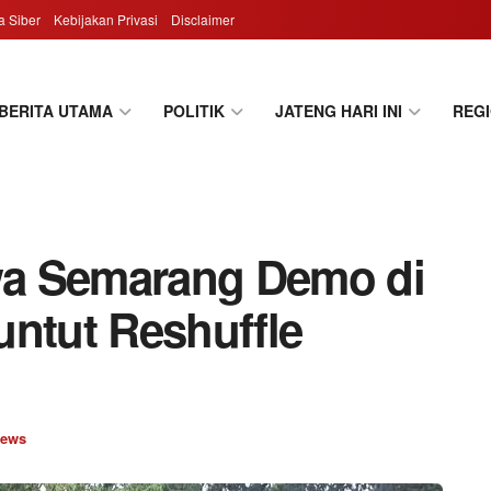
 Siber
Kebijakan Privasi
Disclaimer
BERITA UTAMA
POLITIK
JATENG HARI INI
REG
a Semarang Demo di
untut Reshuffle
ews