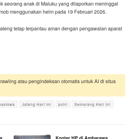
tuk seorang anak di Maluku yang dilaporkan meninggal
rimob menggunakan helm pada 19 Februari 2026.
a Jateng tetap terpantau aman dengan pengawalan aparat
awling atau pengindeksan otomatis untuk AI di situs
asiswa
Jateng Hari Ini
polri
Semarang Hari Ini
a
Konter HP di Ambarawa