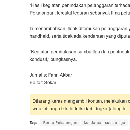
“Hasil kegiatan penindakan pelanggaran terhad
Pekalongan, tercatat teguran sebanyak lima pela
Ia menambahkan, tidak ditemukan pelanggaran y
handheld, serta tidak ada kendaraan yang diputa
“Kegiatan pembatasan sumbu tiga dan penindak
kondusif,” pungkasnya.
Jurnalis: Fahri Akbar
Editor: Sekar
Dilarang keras mengambil konten, melakukan cr
web ini tanpa izin tertulis dari Lingkarjateng.id
Tags:
Berita Pekalongan
kendaraan sumbu tiga