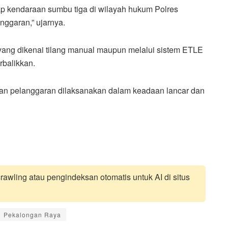
ap kendaraan sumbu tiga di wilayah hukum Polres
nggaran,” ujarnya.
ang dikenai tilang manual maupun melalui sistem ETLE
rbalikkan.
an pelanggaran dilaksanakan dalam keadaan lancar dan
awling atau pengindeksan otomatis untuk AI di situs
Pekalongan Raya