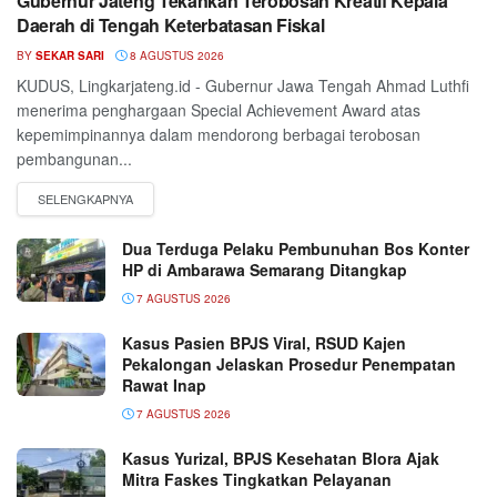
Gubernur Jateng Tekankan Terobosan Kreatif Kepala
Daerah di Tengah Keterbatasan Fiskal
BY
SEKAR SARI
8 AGUSTUS 2026
KUDUS, Lingkarjateng.id - Gubernur Jawa Tengah Ahmad Luthfi
menerima penghargaan Special Achievement Award atas
kepemimpinannya dalam mendorong berbagai terobosan
pembangunan...
Dua Terduga Pelaku Pembunuhan Bos Konter
HP di Ambarawa Semarang Ditangkap
7 AGUSTUS 2026
Kasus Pasien BPJS Viral, RSUD Kajen
Pekalongan Jelaskan Prosedur Penempatan
Rawat Inap
7 AGUSTUS 2026
Kasus Yurizal, BPJS Kesehatan Blora Ajak
Mitra Faskes Tingkatkan Pelayanan