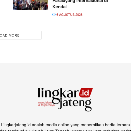
Paralayang Internasional di
Kendal
6 AGUSTUS 2026
OAD MORE
Lingkarjateng.id adalah media online yang menerbitkan berita terbaru
dan teraktual di wilayah Jawa Tengah, berita yang kami terbitkan pada