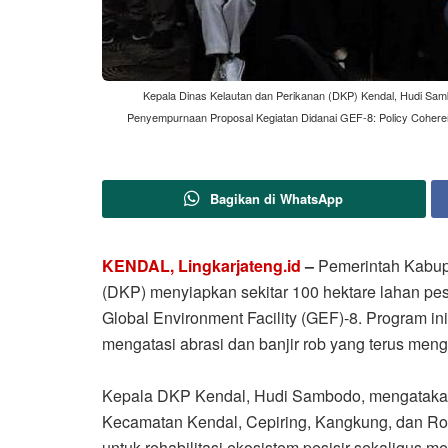
Kepala Dinas Kelautan dan Perikanan (DKP) Kendal, Hudi Samb
Penyempurnaan Proposal Kegiatan Didanai GEF-8: Policy Coheren
Bagikan di WhatsApp
KENDAL, Lingkarjateng.id
–
Pemerintah Kabupa
(DKP) menyiapkan sekitar 100 hektare lahan pe
Global Environment Facility (GEF)-8. Program in
mengatasi abrasi dan banjir rob yang terus me
Kepala DKP Kendal, Hudi Sambodo, mengatakan l
Kecamatan Kendal, Cepiring, Kangkung, dan Ro
untuk rehabilitasi ekosistem pesisir sekaligus 