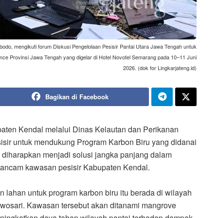
odo, mengikuti forum Diskusi Pengelolaan Pesisir Pantai Utara Jawa Tengah untuk
ce Provinsi Jawa Tengah yang digelar di Hotel Novotel Semarang pada 10–11 Juni
2026. (dok for Lingkarjateng.id)
Bagikan di Facebook
ten Kendal melalui Dinas Kelautan dan Perikanan
sisir untuk mendukung Program Karbon Biru yang didanai
i diharapkan menjadi solusi jangka panjang dalam
ngancam kawasan pesisir Kabupaten Kendal.
ahan untuk program karbon biru itu berada di wilayah
wosari. Kawasan tersebut akan ditanami mangrove
meningkatkan daya tahan wilayah pantai terhadap dampak