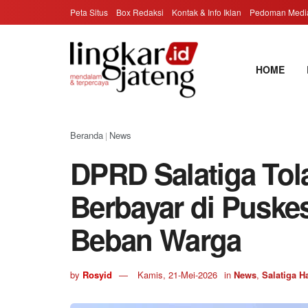
Peta Situs
Box Redaksi
Kontak & Info Iklan
Pedoman Media
HOME
Beranda
News
|
DPRD Salatiga Tol
Berbayar di Puske
Beban Warga
by
Rosyid
Kamis, 21-Mei-2026
in
News
,
Salatiga Ha