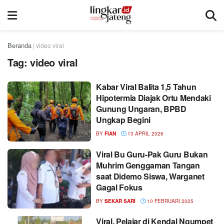
Beranda
|
video viral
Tag:
video viral
Kabar Viral Balita 1,5 Tahun
Hipotermia Diajak Ortu Mendaki
Gunung Ungaran, BPBD
Ungkap Begini
BY
FIAN
13 APRIL 2026
Viral Bu Guru-Pak Guru Bukan
Muhrim Genggaman Tangan
saat Didemo Siswa, Warganet
Gagal Fokus
BY
SEKAR SARI
10 FEBRUARI 2025
Viral, Pelajar di Kendal Ngumpet