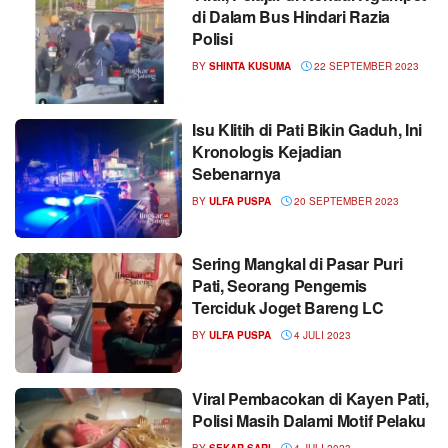
di Dalam Bus Hindari Razia
Polisi
BY
SHINTA KUSUMA
22 SEPTEMBER 2023
Isu Klitih di Pati Bikin Gaduh, Ini
Kronologis Kejadian
Sebenarnya
BY
ULFA PUSPA
20 SEPTEMBER 2023
Sering Mangkal di Pasar Puri
Pati, Seorang Pengemis
Terciduk Joget Bareng LC
BY
ULFA PUSPA
4 JULI 2023
Viral Pembacokan di Kayen Pati,
Polisi Masih Dalami Motif Pelaku
BY
SEKAR SARI
4 JULI 2023