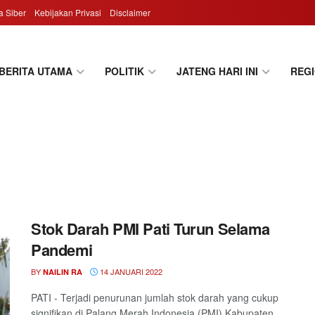
 Siber
Kebijakan Privasi
Disclaimer
BERITA UTAMA
POLITIK
JATENG HARI INI
REG
Stok Darah PMI Pati Turun Selama
Pandemi
BY
14 JANUARI 2022
NAILIN RA
PATI - Terjadi penurunan jumlah stok darah yang cukup
signifikan di Palang Merah Indonesia (PMI) Kabupaten