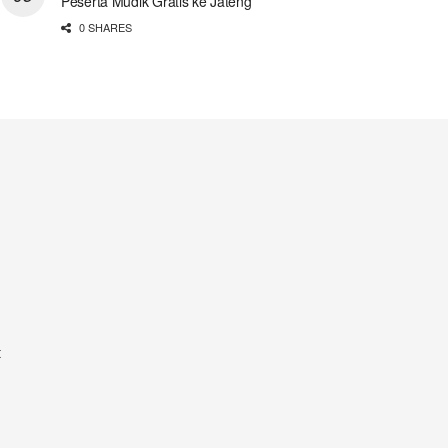
Peserta Mudik Gratis ke Jateng
0 SHARES
t