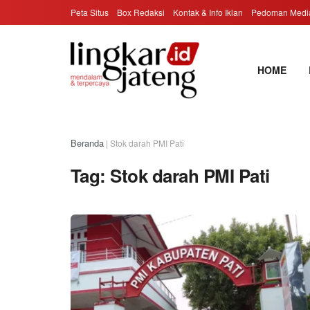
Peta Situs
Box Redaksi
Kontak & Info Iklan
Pedoman Media
HOME
Beranda
|
Stok darah PMI Pati
Tag:
Stok darah PMI Pati