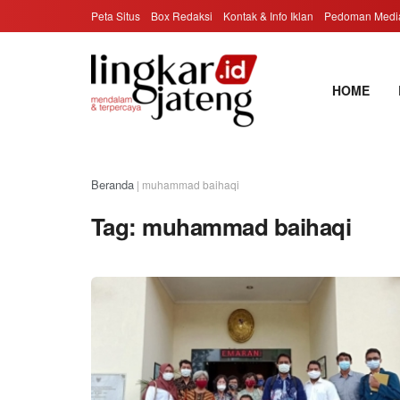
Peta Situs
Box Redaksi
Kontak & Info Iklan
Pedoman Media
HOME
Beranda
|
muhammad baihaqi
Tag:
muhammad baihaqi