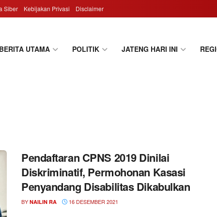
 Siber
Kebijakan Privasi
Disclaimer
BERITA UTAMA
POLITIK
JATENG HARI INI
REG
Pendaftaran CPNS 2019 Dinilai
Diskriminatif, Permohonan Kasasi
Penyandang Disabilitas Dikabulkan
BY
16 DESEMBER 2021
NAILIN RA