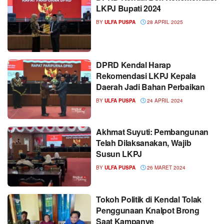
LKPJ Bupati 2024
BY
ULFA PUSPA
28 APRIL 2025
DPRD Kendal Harap
Rekomendasi LKPJ Kepala
Daerah Jadi Bahan Perbaikan
BY
ULFA PUSPA
24 APRIL 2024
Akhmat Suyuti: Pembangunan
Telah Dilaksanakan, Wajib
Susun LKPJ
BY
ULFA PUSPA
26 MARET 2024
Tokoh Politik di Kendal Tolak
Penggunaan Knalpot Brong
Saat Kampanye