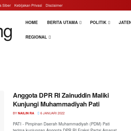
 Siber
Kebijakan Privasi
Disclaimer
HOME
BERITA UTAMA
POLITIK
JATEN
REGIONAL
Anggota DPR RI Zainuddin Maliki
Kunjungi Muhammadiyah Pati
BY
6 JANUARI 2022
NAILIN RA
PATI - Pimpinan Daerah Muhammadiyah (PDM) Pati
terima kunjungan Anggota DPR RI Fraksi Partai Amanat