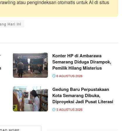
awling atau pengindeksan otomatis untuk AI di situs
ng Hari Ini
r
Konter HP di Ambarawa
Semarang Diduga Dirampok,
n
Pemilik Hilang Misterius
6 AGUSTUS 2026
Gedung Baru Perpustakaan
Kota Semarang Dibuka,
Diproyeksi Jadi Pusat Literasi
5 AGUSTUS 2026
OAD MORE