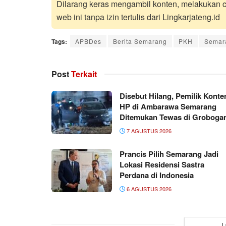
Dilarang keras mengambil konten, melakukan cr
web ini tanpa izin tertulis dari Lingkarjateng.id
Tags:
APBDes
Berita Semarang
PKH
Semara
Post
Terkait
Disebut Hilang, Pemilik Konte
HP di Ambarawa Semarang
Ditemukan Tewas di Groboga
7 AGUSTUS 2026
Prancis Pilih Semarang Jadi
Lokasi Residensi Sastra
Perdana di Indonesia
6 AGUSTUS 2026
L