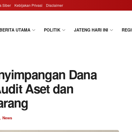
 Siber
Kebijakan Privasi
Disclaimer
BERITA UTAMA
POLITIK
JATENG HARI INI
REG
enyimpangan Dana
udit Aset dan
arang
,
News