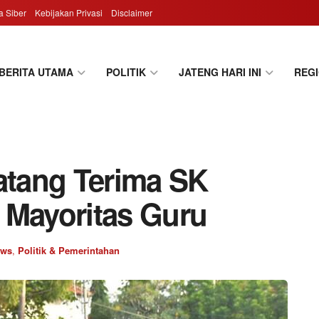
 Siber
Kebijakan Privasi
Disclaimer
BERITA UTAMA
POLITIK
JATENG HARI INI
REG
tang Terima SK
 Mayoritas Guru
ews
,
Politik & Pemerintahan