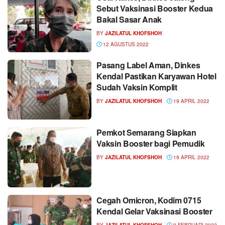
Sebut Vaksinasi Booster Kedua
Bakal Sasar Anak
BY
JAZILATUL KHOFSHOH
12 AGUSTUS 2022
Pasang Label Aman, Dinkes
Kendal Pastikan Karyawan Hotel
Sudah Vaksin Komplit
BY
JAZILATUL KHOFSHOH
19 APRIL 2022
Pemkot Semarang Siapkan
Vaksin Booster bagi Pemudik
BY
JAZILATUL KHOFSHOH
19 APRIL 2022
Cegah Omicron, Kodim 0715
Kendal Gelar Vaksinasi Booster
BY
JAZILATUL KHOFSHOH
9 FEBRUARI 2022