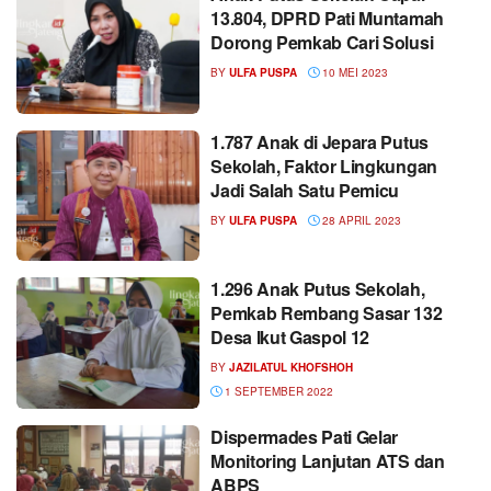
13.804, DPRD Pati Muntamah
Dorong Pemkab Cari Solusi
BY
ULFA PUSPA
10 MEI 2023
1.787 Anak di Jepara Putus
Sekolah, Faktor Lingkungan
Jadi Salah Satu Pemicu
BY
ULFA PUSPA
28 APRIL 2023
1.296 Anak Putus Sekolah,
Pemkab Rembang Sasar 132
Desa Ikut Gaspol 12
BY
JAZILATUL KHOFSHOH
1 SEPTEMBER 2022
Dispermades Pati Gelar
Monitoring Lanjutan ATS dan
ABPS